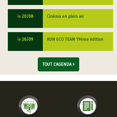
le
20/08
Cinéma en plein air
le
26/09
RUN ECO TEAM 19ème édition
TOUT L'AGENDA