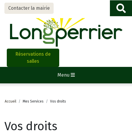
Contacter la mairie
Réservations de
salles
Menu
Accueil
Mes Services
Vos droits
Vos droits