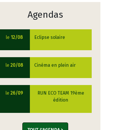
Agendas
le
12/08
Eclipse solaire
le
20/08
Cinéma en plein air
le
26/09
RUN ECO TEAM 19ème
édition