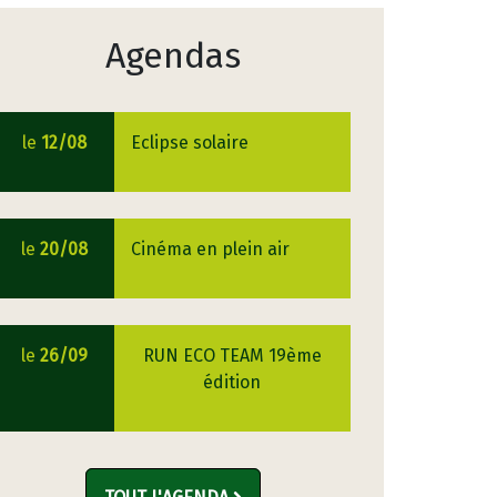
Agendas
le
12/08
Eclipse solaire
le
20/08
Cinéma en plein air
le
26/09
RUN ECO TEAM 19ème
édition