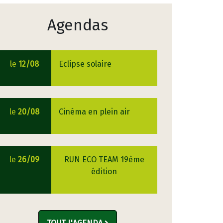
Agendas
le
12/08
Eclipse solaire
le
20/08
Cinéma en plein air
le
26/09
RUN ECO TEAM 19ème
édition